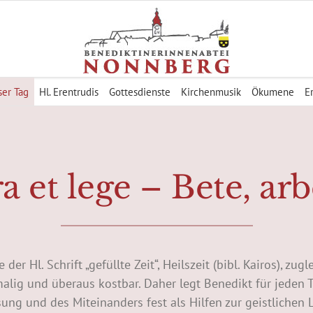
er Tag
Hl. Erentrudis
Gottesdienste
Kirchenmusik
Ökumene
E
a et lege – Bete, arb
 der Hl. Schrift „gefüllte Zeit“, Heilszeit (bibl. Kairos), z
alig und überaus kostbar. Daher legt Benedikt für jeden T
sung und des Miteinanders fest als Hilfen zur geistlichen