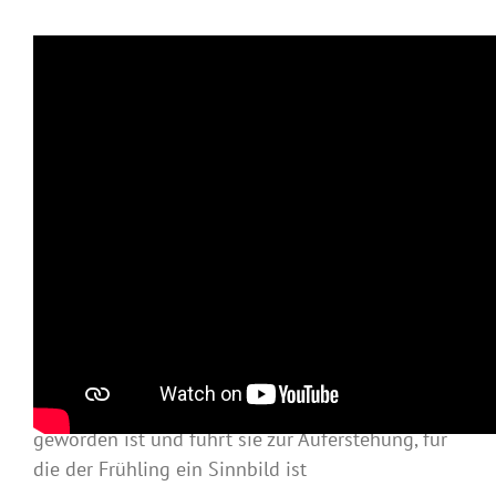
Spiegel der Seele: Landschaften, die die Seele zur
inneren Mitte führen wollen …
Eine Einladung die Landschaft als Spiegel der
Seele zu betrachten: Die Farben des Herbstes sind
ein Bild des reifen Lebens und der Verwandlung.
Auch Gott verwandelt unsre Seele, wenn sie reif
geworden ist und führt sie zur Auferstehung, für
die der Frühling ein Sinnbild ist