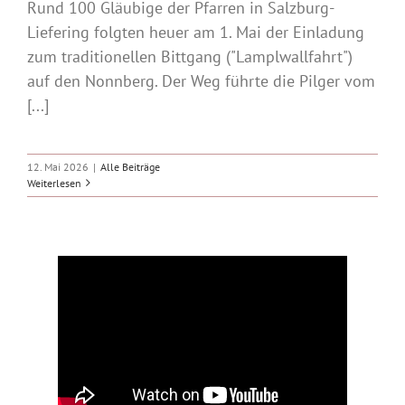
Rund 100 Gläubige der Pfarren in Salzburg-
Liefering folgten heuer am 1. Mai der Einladung
zum traditionellen Bittgang ("Lamplwallfahrt")
auf den Nonnberg. Der Weg führte die Pilger vom
[...]
12. Mai 2026
|
Alle Beiträge
Weiterlesen