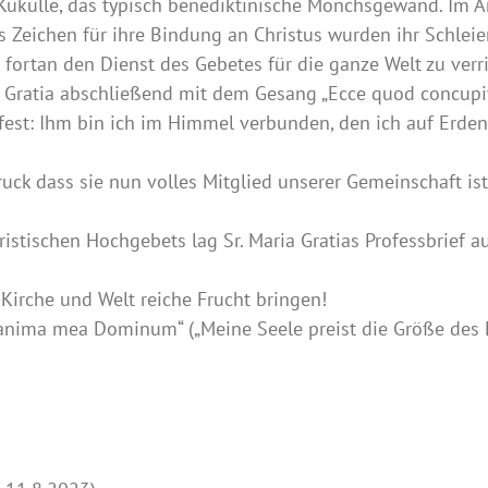
Kukulle, das typisch benediktinische Mönchsgewand. Im An
s Zeichen für ihre Bindung an Christus wurden ihr Schleie
rtan den Dienst des Gebetes für die ganze Welt zu verric
 Gratia abschließend mit dem Gesang „Ecce quod concupivi
es fest: Ihm bin ich im Himmel verbunden, den ich auf Erde
ruck dass sie nun volles Mitglied unserer Gemeinschaft is
tischen Hochgebets lag Sr. Maria Gratias Professbrief au
Kirche und Welt reiche Frucht bringen!
 anima mea Dominum“ („Meine Seele preist die Größe des H