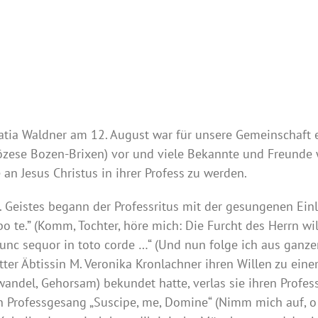
 Gratia Waldner am 12. August war für unsere Gemeinschaft
iözese Bozen-Brixen) vor und viele Bekannte und Freunde 
an Jesus Christus in ihrer Profess zu werden.
 Geistes begann der Professritus mit der gesungenen Einl
o te.” (Komm, Tochter, höre mich: Die Furcht des Herrn wil
t nunc sequor in toto corde …“ (Und nun folge ich aus ga
utter Äbtissin M. Veronika Kronlachner ihren Willen zu ei
wandel, Gehorsam) bekundet hatte, verlas sie ihren Profes
n Professgesang „Suscipe, me, Domine“ (Nimm mich auf, o 