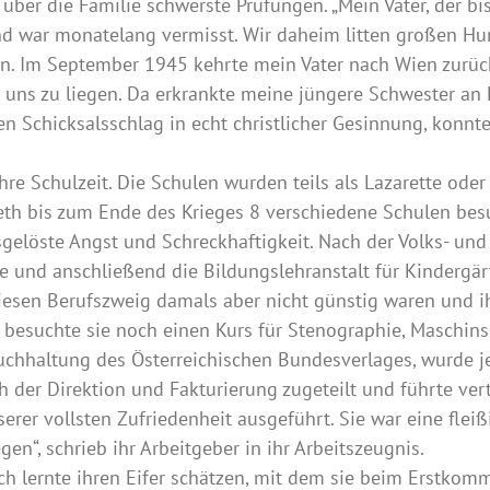
über die Familie schwerste Prüfungen. „Mein Vater, der bis
 war monatelang vermisst. Wir daheim litten großen Hun
n. Im September 1945 kehrte mein Vater nach Wien zurück
r uns zu liegen. Da erkrankte meine jüngere Schwester an 
n Schicksalsschlag in echt christlicher Gesinnung, konnte
ihre Schulzeit. Die Schulen wurden teils als Lazarette od
th bis zum Ende des Krieges 8 verschiedene Schulen besuch
sgelöste Angst und Schreckhaftigkeit. Nach der Volks- und
e und anschließend die Bildungslehranstalt für Kindergärt
diesen Berufszweig damals aber nicht günstig waren und ih
 besuchte sie noch einen Kurs für Stenographie, Maschin
uchhaltung des Österreichischen Bundesverlages, wurde j
er Direktion und Fakturierung zugeteilt und führte vertr
serer vollsten Zufriedenheit ausgeführt. Sie war eine fleiß
egen“, schrieb ihr Arbeitgeber in ihr Arbeitszeugnis.
„Ich lernte ihren Eifer schätzen, mit dem sie beim Erstko