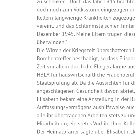
zu schenken.“ Doch das Jahr 1945 brachte 
doch noch zum Volkssturm eingezogen und
Kellern langwierige Krankheiten zugezoge
vereint, und das Schlimmste schien hinte
Dezember 1945. Meine Eltern trugen diese
überwinden.“
Die Wirren der Kriegszeit überschatteten 
Bombentreffer beschädigt, so dass Elisabe
Zeit vor allem durch die Fliegeralarme au
HBLA für hauswirtschaftliche Frauenberuf
Staatsprüfung ab. Da die Aussichten für 
angeschlagenen Gesundheit davon abriet,
Elisabeth bekam eine Anstellung in der B
Auffassungsvermögens aushilfsweise auch d
alle ihr übertragenen Arbeiten stets zu un
Mitarbeiterin, ein stetes Vorbild ihrer Koll
Der Heimatpfarrer sagte über Elisabeth: 