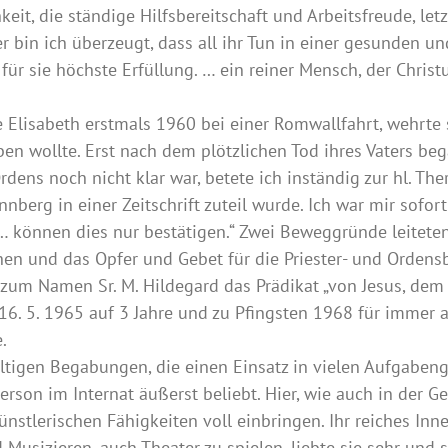
hkeit, die ständige Hilfsbereitschaft und Arbeitsfreude, l
 bin ich überzeugt, dass all ihr Tun in einer gesunden und
ür sie höchste Erfüllung. … ein reiner Mensch, der Christu
te Elisabeth erstmals 1960 bei einer Romwallfahrt, wehrte
eben wollte. Erst nach dem plötzlichen Tod ihres Vaters b
rdens noch nicht klar war, betete ich inständig zur hl. The
nberg in einer Zeitschrift zuteil wurde. Ich war mir sofort
 können dies nur bestätigen.“ Zwei Beweggründe leiteten
schen und das Opfer und Gebet für die Priester- und Orden
zum Namen Sr. M. Hildegard das Prädikat „von Jesus, dem 
m 16. 5. 1965 auf 3 Jahre und zu Pfingsten 1968 für immer 
.
ältigen Begabungen, die einen Einsatz in vielen Aufgaben
sperson im Internat äußerst beliebt. Hier, wie auch in der 
nstlerischen Fähigkeiten voll einbringen. Ihr reiches Innen
 Musizieren, auch Theater zu spielen, liebte sie sehr und