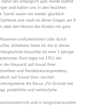
 dahin als untauglich galt, wurde zuletzt
ger und hatten uns in den feuchten
. Somit waren wir wieder glücklich
Diphterie und starb an deren Folgen am 8.
n aber den Verlust des Kindes nie ganz
er Kasernen umfunktioniert oder durch
te. Zeitlebens blieb ihr die in dieser
 Hauptschule besuchte sie eine 2-jährige
nerinnen. Dort legte sie 1952 die
r der Hausarzt auf Grund ihrer
schreiben und Handelskorrespondenz.
edoch auf Grund ihres raschen
etungsweise die Kassa. „Frl. Grosser hat
ige, pünktliche und verlässliche
mmunionunterricht und in Jungscharstunden