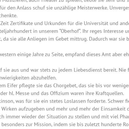
für den Anlass schuf sie unzählige Meisterwerke. Unverges
chenkte.
 Zeit Zertifikate und Urkunden für die Universität und and
rteljahrhundert in unserem “Oberhof“. Ihr reges Interess
 da sie alle Anliegen im Gebet mittrug. Dadurch war sie bis
estern einige Jahre zu Seite, empfand dieses Amt aber ehe
 sie aus und war stets zu jedem Liebesdienst bereit. Nie 
hwierigkeiten abzuhelfen.
m Eifer pflegte sie das Chorgebet, das sie bis vor weni
 der hl. Messe und das Offizium waren ihre Kraftquellen.
nson, was für sie ein stetes Loslassen forderte. Schwer fie
 Wirken aufzugeben und mehr und mehr der Einsamkeit der
ich immer wieder der Situation zu stellen und mit viel P
it besonders zur Mission, indem sie bis zuletzt hunderte R