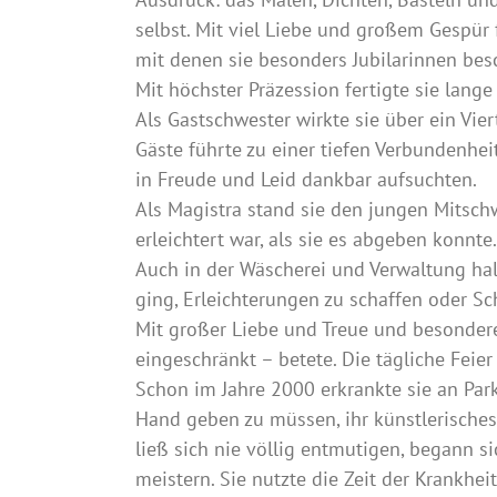
selbst. Mit viel Liebe und großem Gespür 
mit denen sie besonders Jubilarinnen bes
Mit höchster Präzession fertigte sie lange
Als Gastschwester wirkte sie über ein Vie
Gäste führte zu einer tiefen Verbundenheit,
in Freude und Leid dankbar aufsuchten.
Als Magistra stand sie den jungen Mitschw
erleichtert war, als sie es abgeben konnte.
Auch in der Wäscherei und Verwaltung half
ging, Erleichterungen zu schaffen oder Sc
Mit großer Liebe und Treue und besondere
eingeschränkt – betete. Die tägliche Feier
Schon im Jahre 2000 erkrankte sie an Parki
Hand geben zu müssen, ihr künstlerisches
ließ sich nie völlig entmutigen, begann s
meistern. Sie nutzte die Zeit der Krankhe