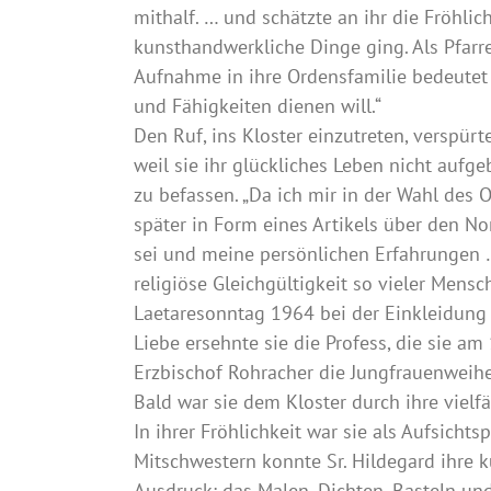
mithalf. … und schätzte an ihr die Fröhlic
kunsthandwerkliche Dinge ging. Als Pfarrer
Aufnahme in ihre Ordensfamilie bedeutet f
und Fähigkeiten dienen will.“
Den Ruf, ins Kloster einzutreten, verspür
weil sie ihr glückliches Leben nicht aufg
zu befassen. „Da ich mir in der Wahl des O
später in Form eines Artikels über den Non
sei und meine persönlichen Erfahrungen …
religiöse Gleichgültigkeit so vieler Men
Laetaresonntag 1964 bei der Einkleidung 
Liebe ersehnte sie die Profess, die sie a
Erzbischof Rohracher die Jungfrauenweihe
Bald war sie dem Kloster durch ihre vielf
In ihrer Fröhlichkeit war sie als Aufsicht
Mitschwestern konnte Sr. Hildegard ihre kü
Ausdruck: das Malen, Dichten, Basteln und